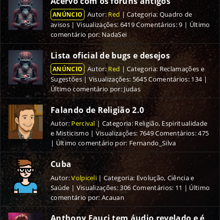
Acervo com os fóruns antigos
Autor
:
Red
|
Categoria
:
Quadro de
ANÚNCIO
avisos
|
Visualizações
:
6419
Comentários
:
9
| Último
comentário por: NadaSei
Lista oficial de bugs e desejos
Autor
:
Red
|
Categoria
:
Reclamações e
ANÚNCIO
Sugestões
|
Visualizações
:
5645
Comentários
:
134
|
Último comentário por: Judas
Falando de Religião 2.0
Autor
:
Percival
|
Categoria
:
Religião, Espiritualidade
e Misticismo
|
Visualizações
:
7649
Comentários
:
475
| Último comentário por: Fernando_Silva
Cuba
Autor
:
Volpiceli
|
Categoria
:
Evolução, Ciência e
Saúde
|
Visualizações
:
306
Comentários
:
11
| Último
comentário por: Acauan
Anthony Fauci tem áudio revelado e é