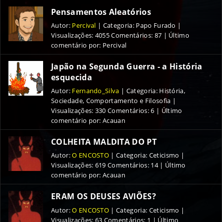
Pensamentos Aleatórios
Autor
:
Percival
|
Categoria
:
Papo Furado
|
Visualizações
:
4055
Comentários
:
87
| Último
comentário por: Percival
Japão na Segunda Guerra - a História
esquecida
Autor
:
Fernando_Silva
|
Categoria
:
História,
Sociedade, Comportamento e Filosofia
|
Visualizações
:
330
Comentários
:
6
| Último
comentário por: Acauan
COLHEITA MALDITA DO PT
Autor
:
O ENCOSTO
|
Categoria
:
Ceticismo
|
Visualizações
:
619
Comentários
:
14
| Último
comentário por: Acauan
ERAM OS DEUSES AVIÕES?
Autor
:
O ENCOSTO
|
Categoria
:
Ceticismo
|
Visualizações
:
63
Comentários
:
1
| Último