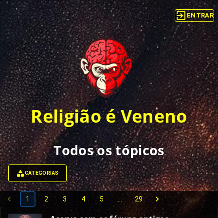
ENTRAR
Religião é Veneno
Todos os tópicos
CATEGORIAS
1
2
3
4
5
…
29